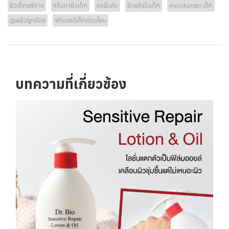
ผิวเด็กแพ้ง่าย
ครีมทาผิวเด็ก
ลดผื่นคัน
ผิวแห้งในเด็ก
moisturizer เด็ก
ดูแลผิวลูกน้อย
สกินแคร์เด็กอ่อนโยน
บทความที่เกี่ยวข้อง