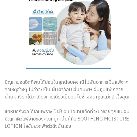
ปัญหายอดฮิตที่พบได้บ่อยในลูกน้อยคงหนีไม่พ้นอาการผื่นแพ้จาก
สาเหตุต่างๆ ไม่ว่าจะเป็น ผื่นผ้าอ้อม ผื่นลมพิษ ผื่นภูมิแพ้ กลาก
น้ำนม เรียกได้ว่าเดี๋ยวหายเดี๋ยวเป็นวนไปซ้ำๆจนคุณแม่กลุ้มใจสุดๆ
.
แต่หมดกังวลได้เลยเพราะ Dr.Bio มีไอเทมเด็ดที่จะมาช่วยคุณแม่จบ
ปัญหาผิวแพ้ง่ายของคุณหนูๆ นั้นก็คือ SOOTHING MOISTURE
LOTION โลชั่นขวดฟ้าตัวดังนั้นเอง
.