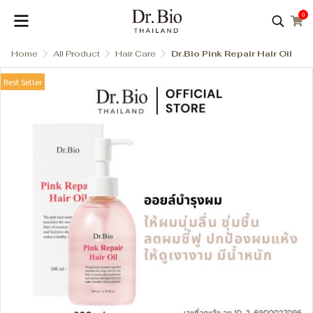
0
Home
All Product
Hair Care
Dr.Bio Pink Repair Hair Oil
Best Seller